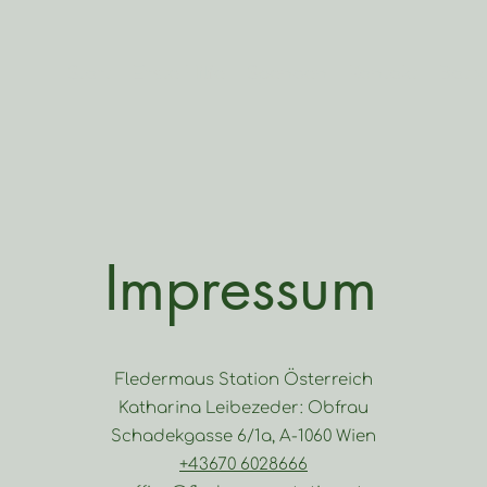
Start
Erste Hilfe
Spenden
Kontakt
Bat x
Impressum
Fledermaus Station Österreich
Katharina Leibezeder: Obfrau
Schadekgasse 6/1a, A-1060 Wien
+43670 6028666